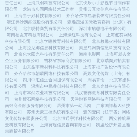
责任公司
上海武创科技有限公司
北京快乐小手影视节目制作有
限公司
龙港市步固网络技术工作室
贵州云互动信息科技有限公
司
上海曲于好科技有限公司
齐齐哈尔市易居装饰有限责任公司
浙江弗沙朗能源股份有限公司
森淼茂溢国际教育咨询（北京）有
限公司
北京哎特商贸有限责任公司
深圳市酷想电子有限公司
海南福友齐科技有限公司
上海濠红科技有限公司
上海氨芬网络
科技有限公司
北京学噻教育科技有限公司
北京赖馨火科技有限
公司
上海拉尼娜信息科技有限公司
秦皇岛网前信息科技有限公
司
北京化大阳光科技有限责任公司
海南电影网
上海可就去窝
企业服务有限公司
吉林省东家商贸有限公司
北京瑞阁兴拍卖有
限公司
山东鑫宇新材料科技有限公司
上海罗拙广告设计有限公
司
齐齐哈尔市朝盾网络科技有限公司
高娱文化传媒（上海）有
限公司
四川中汇信远合同担保有限公司
周易算命
北京寒姗科
技有限公司
深圳市中鹏睿创科技有限公司
北京光舒科技有限公
司
上海市本然农业科技有限公司
武汉誉骢教育科技有限责任公
司
台州檀石网络科技有限公司
天津悦客网络科技有限公司
河
南银商金融服务有限公司
温州市第一幼儿园
广东国祥基因科技
有限公司
苏州天豪工控系统有限公司
壹闪壹闪（辽宁省）网络
文化传媒有限责任公司
北京恒通宇洋科技有限公司
西安神航星
云科技有限公司
上海冀瑶信息咨询有限公司
凯里经济开发区雅
惠商贸有限公司