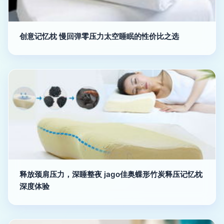
创意记忆枕 慢回弹零压力太空睡眠的性价比之选
释放颈肩压力，深睡整夜 jago佳奥蝶形竹炭释压记忆枕
深度体验