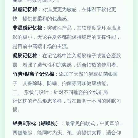
曲线，有效分散压力。
温感记忆棉
：对温度更为敏感，在体温下软化更
快，提供更柔和的包裹感。
非温感记忆棉
：突破性产品，其软硬度受环境温度
影响极小，无论在夏冬都能保持稳定的支撑性能，
是目前中高端市场的主流。
凝胶记忆棉
：在记忆棉中注入凝胶粒子或复合凝胶
层，增强了透气性和凉爽感，适合怕热的使用者。
竹炭/银离子记忆棉
：添加了天然竹炭或抗菌银离
子，具备除味、防螨、抑菌等附加健康功能。
二、 形状与设计：针对不同睡姿的全线布局
记忆枕的产品形态多样，旨在服务于不同的睡眠习
惯。
经典B形枕（蝴蝶枕）
：最常见的款式，中间凹陷，
两侧隆起，能同时为头、颈、肩提供支撑，适合仰