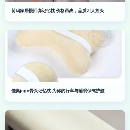
荷玛家居慢回弹记忆枕 价格虽爽，品质叫人摇头
佳奥jago骨头记忆枕 为你的行车与睡眠保驾护航