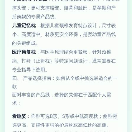
撑头部，更可支撑腹部、腰背和腿部，是孕期和产
后妈妈的专属产品线。
儿童记忆枕
：根据儿童颈椎发育特点设计，尺寸较
小、高度适中、材质更安全环保，是婴幼童产品线
的关键组成。
医疗康复枕
：与医学原理结合更紧密，针对颈椎
病、打鼾（止鼾枕）等特定问题设计，通常需要在
专业指导下选用。
四、 产品选择指南：如何从全线中挑选最适合的一
款
面对丰富的产品线，选择的关键在于匹配个人需
求：
看睡姿
：仰卧可选B形、S形或中低高度枕；侧卧需
选更高、支撑性更强的护肩枕或高低枕的高侧。