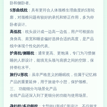
卧和侧卧者。
S形曲线枕
：具有更符合人体颈椎生理曲度的S形轮
廓，对颈椎问题有较好的承托和矫正作用，多为仰
卧者设计。
高低枕
：枕头设计成一边高一边低，用户可根据自
身身高、肩宽和睡姿偏好选择合适的高度，是产品
线中体现个性化的代表。
护肩枕/侧睡枕
：通常更高、更饱满，专门为习惯侧
睡的人群设计，能填充头颈与肩膀之间的空隙，保
持脊柱水平。
旅行U形枕
：虽非严格意义的睡眠枕，但属于记忆棉
产品的重要延伸，用于旅途中小憩，保护颈椎。
三、 功能细分与场景化产品
全线产品还深入到了更细分的功能与使用场景。
孕妇枕/多功能枕
：大型的U形或C形设计，不仅能支