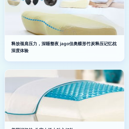
释放颈肩压力，深睡整夜 jago佳奥蝶形竹炭释压记忆枕
深度体验