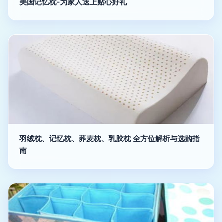
美国记忆枕-为家人送上贴心好礼
羽绒枕、记忆枕、荞麦枕、乳胶枕 全方位解析与选购指
南