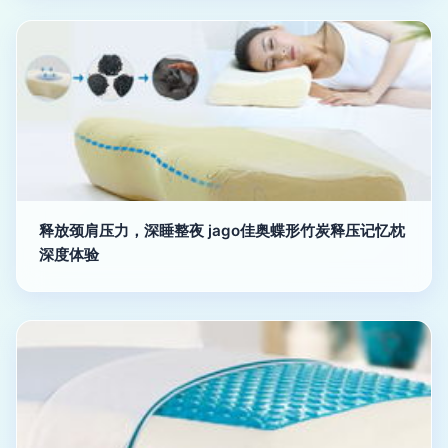
释放颈肩压力，深睡整夜 jago佳奥蝶形竹炭释压记忆枕
深度体验