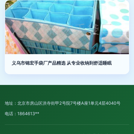
义乌市锦宏手袋厂产品精选 从专业收纳到舒适睡眠
地址：北京市房山区洪寺街甲2号院7号楼A座1单元4层4040号
电话：1864613**