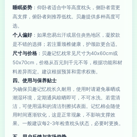
睡眠姿势
：仰卧者适合中等高度枕头，侧卧者需更
高支撑，俯卧者则推荐低枕。贝趣提供多种高度可
选。
个人偏好
：如果您易出汗或居住炎热地区，凝胶款
是不错的选择；若注重颈椎健康，护颈款更合适。
尺寸与价格
：贝趣记忆枕常见尺寸为40x60cm或
50x70cm，价格从百元到千元不等，根据功能和材
料差异而定。建议根据预算和需求权衡。
四、使用与保养贴士
为确保贝趣记忆枕长久耐用，使用时请避免暴晒或
潮湿环境，定期通风晾晒即可，不可水洗。若需清
洁，可使用温和的清洁剂擦拭表面。记忆棉会随使
用时间逐渐软化，这是正常现象，不影响支撑效
果。一般建议每2-3年检查枕头状态，必要时更换。
五、用户反馈与市场趋势